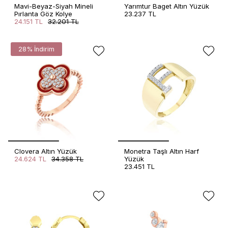
Mavi-Beyaz-Siyah Mineli
Yarımtur Baget Altın Yüzük
Pırlanta Göz Kolye
23.237 TL
24.151 TL
32.201 TL
28% İndirim
Clovera Altın Yüzük
Monetra Taşlı Altın Harf
24.624 TL
34.358 TL
Yüzük
23.451 TL