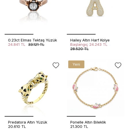
0.23ct Elmas Tektaş Yüzük
Hailey Altın Harf Kolye
24.841 TL
33.121 TL
Başlangıç
24.243 TL
28.520 TL
Yeni
Predatora Altın Yüzük
Ponelle Altın Bileklik
20.610 TL
21.300 TL