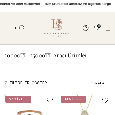
İçeriğe
nta ve altın mücevher – Tüm ürünlerde ücretsiz ve sigortalı kargo
193
geç
0
Ara
Hesap
20000TL-25000TL Arası Ürünler
Sırala
FILTRELERI GÖSTER
SIRALA
24% İndirim
14% İndirim