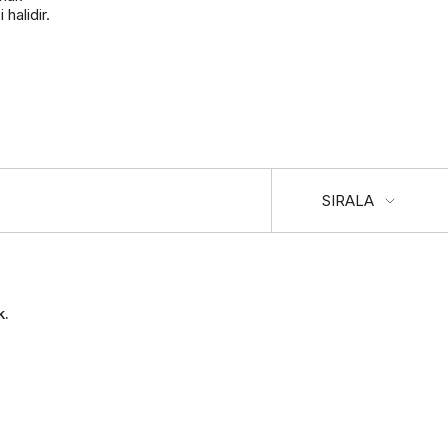
halidir.
Sırala
SIRALA
k.