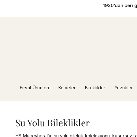
İçeriğe
1930’dan beri g
geç
Fırsat Ürünleri
Kolyeler
Bileklikler
Yüzükler
Su Yolu Bileklikler
HS Mücevherat’ın su yolu bileklik koleksiyonu,
kusursuz ta