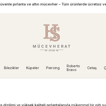
üvenle pırlanta ve altın mücevher – Tüm ürünlerde ücretsiz ve
Roberto
Bilezikler
Küpeler
Piercing
Cetaş
Ç
Bravo
ş dizilimi
ve
yüksek kaliteli pırlantalarıyla
mükemmel bir ışıltı su