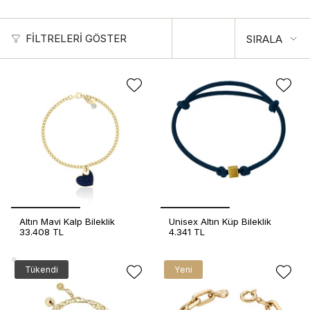
Sırala
FILTRELERI GÖSTER
SIRALA
Altın Mavi Kalp Bileklik
Unisex Altın Küp Bileklik
33.408 TL
4.341 TL
Tükendi
Yeni