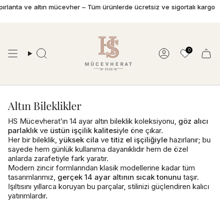
İçeriğe
nta ve altın mücevher – Tüm ürünlerde ücretsiz ve sigortalı kargo
19
geç
0
Ara
Hesap
Altın Bileklikler
HS Mücevherat’ın 14 ayar altın bileklik koleksiyonu,
göz alıcı
parlaklık
ve
üstün işçilik kalitesi
yle öne çıkar.
Her bir bileklik,
yüksek cila
ve
titiz el işçiliğiyle
hazırlanır; bu
sayede hem günlük kullanıma dayanıklıdır hem de özel
anlarda zarafetiyle fark yaratır.
Modern zincir formlarından klasik modellerine kadar tüm
tasarımlarımız,
gerçek 14 ayar altının sıcak tonunu
taşır.
Işıltısını yıllarca koruyan bu parçalar, stilinizi güçlendiren kalıcı
yatırımlardır.