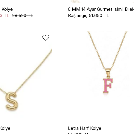
f Kolye
6 MM 14 Ayar Gurmet İsimli Bilek
43 TL
28.520 TL
Başlangıç
51.650 TL
 Kolye
Letra Harf Kolye