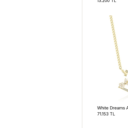
13.200 TL
White Dreams Al
71.153 TL