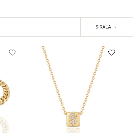
Sırala
SIRALA