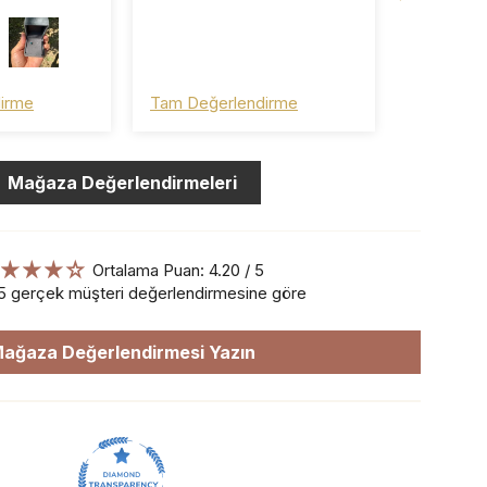
şveriş oldu.
ayrıca
m ☺️ pişman
irme
Tam Değerlendirme
Tam Değe
Mağaza Değerlendirmeleri
Ortalama Puan: 4.20 / 5
5 gerçek müşteri değerlendirmesine göre
ağaza Değerlendirmesi Yazın