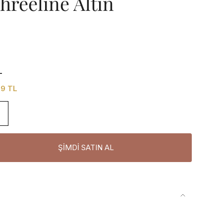
reeline Altın
L
99 TL
ŞIMDI SATIN AL