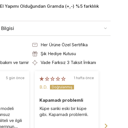
 El Yapımı Olduğundan Gramda (+,-) %5 farklılık
Bilgisi
Her Ürüne Özel Sertifika
Şık Hediye Kutusu
bakım ve tamir
Vade Farksız 3 Taksit İmkanı
5 gün önce
1 hafta önce
B.D.
T.
Kapamadı problemli
Vizyon =
 modeli
Küpe sanki eski bir küpe
Selen han
unsuz
gibi. Kapamadı problemli.
harika bi 
teli ve ilgili
🙏🏻🙏🏻
 memnun