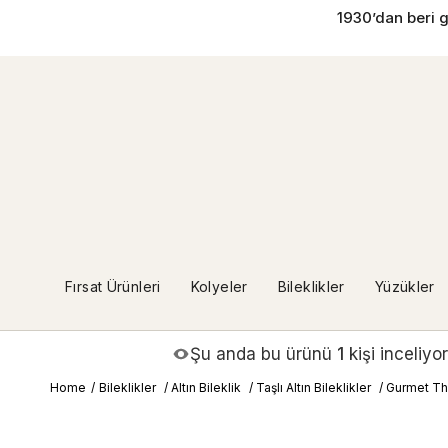
İçeriğe
1930’dan beri g
geç
Fırsat Ürünleri
Kolyeler
Bileklikler
Yüzükler
Şu anda bu ürünü
1
kişi inceliyor
Home
/
Bileklikler
/
Altın Bileklik
/
Taşlı Altın Bileklikler
/
Gurmet Thr