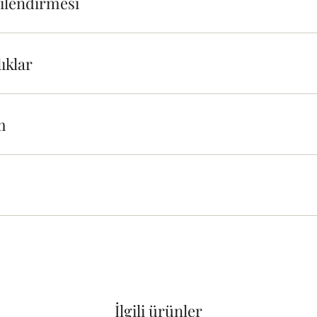
gilendirmesi
ıklar
m
İlgili ürünler