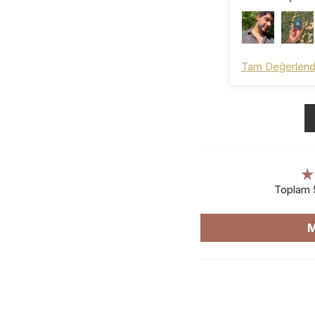
kaldığım bir alı
Hediye için de 
teşekkür ederi
olmazsınız ☺️
Tam Değerlend
Toplam 
M