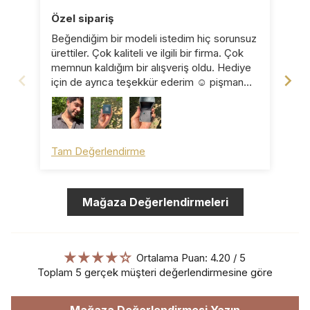
Özel sipariş
Ka
Beğendiğim bir modeli istedim hiç sorunsuz
Küp
ürettiler. Çok kaliteli ve ilgili bir firma. Çok
pro
memnun kaldığım bir alışveriş oldu. Hediye
için de ayrıca teşekkür ederim ☺️ pişman
olmazsınız ☺️
Tam Değerlendirme
Ta
Mağaza Değerlendirmeleri
Ortalama Puan: 4.20 / 5
Toplam 5 gerçek müşteri değerlendirmesine göre