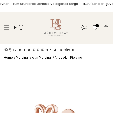
İçeriğe
her – Tüm ürünlerde ücretsiz ve sigortalı kargo
1930’dan beri güvenle
geç
0
Ara
Hesap
Şu anda bu ürünü
5
kişi inceliyor
Home
/
Piercing
/
Altın Piercing
/
Aries Altın Piercing