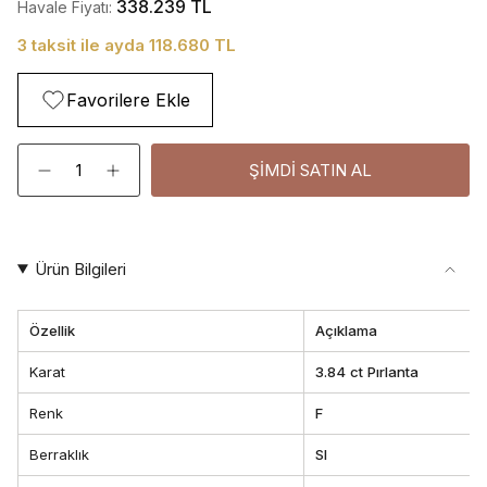
338.239 TL
Havale Fiyatı:
3 taksit ile ayda 118.680 TL
Favorilere Ekle
Adet
ŞIMDI SATIN AL
Ürün Bilgileri
Özellik
Açıklama
Karat
3.84 ct Pırlanta
Renk
F
Berraklık
SI