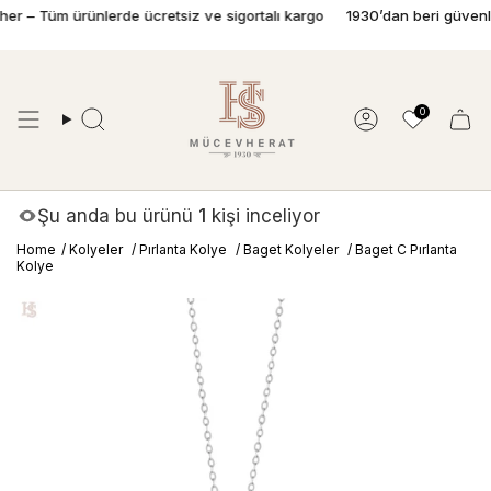
İçeriğe
 – Tüm ürünlerde ücretsiz ve sigortalı kargo
1930’dan beri güvenle pı
geç
0
Ara
Hesap
Şu anda bu ürünü
1
kişi inceliyor
Home
/
Kolyeler
/
Pırlanta Kolye
/
Baget Kolyeler
/
Baget C Pırlanta
Kolye