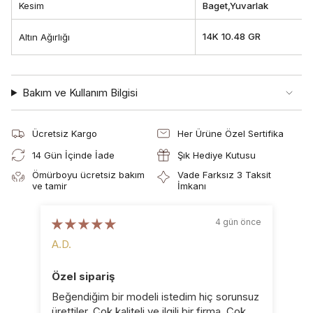
Kesim
Baget,Yuvarlak
14K 10.48 GR
Altın Ağırlığı
Bakım ve Kullanım Bilgisi
Ücretsiz Kargo
Her Ürüne Özel Sertifika
14 Gün İçinde İade
Şık Hediye Kutusu
Ömürboyu ücretsiz bakım
Vade Farksız 3 Taksit
ve tamir
İmkanı
4 gün önce
A.D.
B.D
Özel sipariş
Ka
Beğendiğim bir modeli istedim hiç sorunsuz
Küp
ürettiler. Çok kaliteli ve ilgili bir firma. Çok
pro