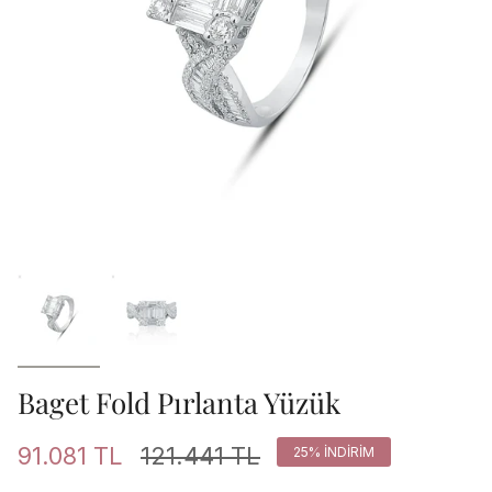
Baget Fold Pırlanta Yüzük
Normal
91.081 TL
121.441 TL
25%
INDIRIM
fiyat