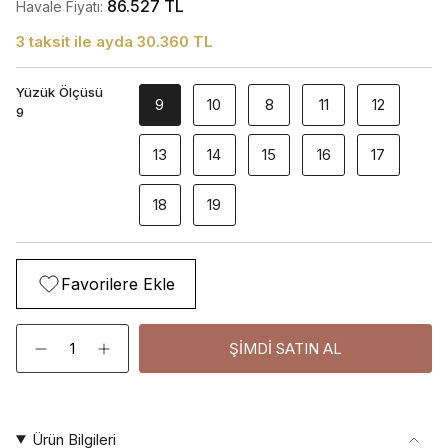
86.527 TL
Havale Fiyatı:
3 taksit ile ayda 30.360 TL
Yüzük Ölçüsü
9
10
8
11
12
9
13
14
15
16
17
18
19
Favorilere Ekle
Adet
ŞIMDI SATIN AL
Ürün Bilgileri