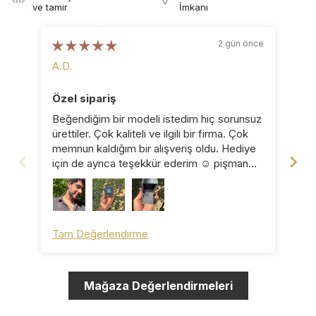
ve tamir
İmkanı
2 gün önce
A.D.
B.D
Özel sipariş
Ka
Beğendiğim bir modeli istedim hiç sorunsuz
Küp
ürettiler. Çok kaliteli ve ilgili bir firma. Çok
pro
memnun kaldığım bir alışveriş oldu. Hediye
için de ayrıca teşekkür ederim ☺️ pişman
olmazsınız ☺️
Tam Değerlendirme
Ta
Mağaza Değerlendirmeleri