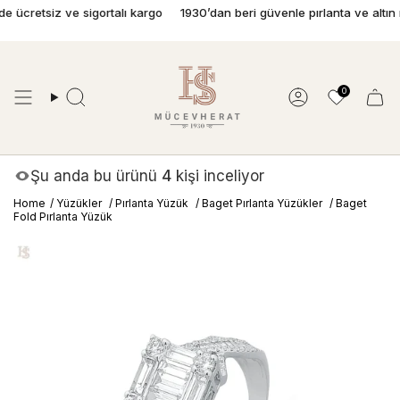
İçeriğe
retsiz ve sigortalı kargo
1930’dan beri güvenle pırlanta ve altın mü
geç
0
Ara
Hesap
Şu anda bu ürünü
4
kişi inceliyor
Home
/
Yüzükler
/
Pırlanta Yüzük
/
Baget Pırlanta Yüzükler
/
Baget
Fold Pırlanta Yüzük