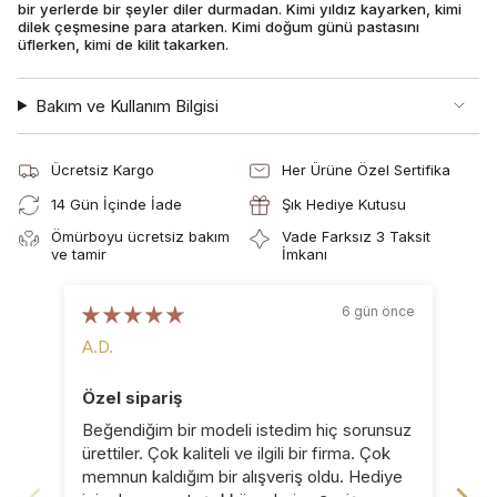
bir yerlerde bir şeyler diler durmadan. Kimi yıldız kayarken, kimi
dilek çeşmesine para atarken. Kimi doğum günü pastasını
üflerken, kimi de kilit takarken.
Bakım ve Kullanım Bilgisi
Ücretsiz Kargo
Her Ürüne Özel Sertifika
14 Gün İçinde İade
Şık Hediye Kutusu
Ömürboyu ücretsiz bakım
Vade Farksız 3 Taksit
ve tamir
İmkanı
6 gün önce
A.D.
B.D
Özel sipariş
Ka
Beğendiğim bir modeli istedim hiç sorunsuz
Küp
ürettiler. Çok kaliteli ve ilgili bir firma. Çok
pro
memnun kaldığım bir alışveriş oldu. Hediye