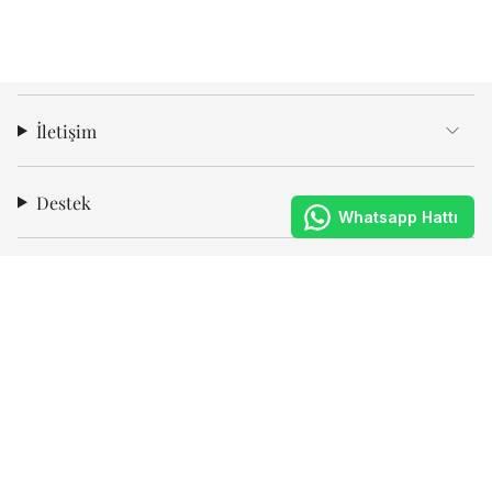
İletişim
Destek
Whatsapp Hattı
Kurumsal
Abone Ol
KVKK Aydınlatma Metni
’ni okudum, kampanya ve bilgilendirme
amaçlı ileti almayı onaylıyorum.