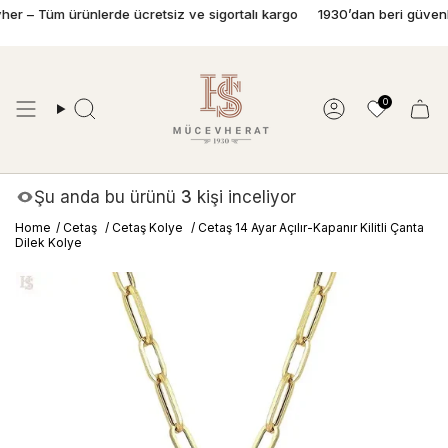
İçeriğe
– Tüm ürünlerde ücretsiz ve sigortalı kargo
1930’dan beri güvenle pı
geç
0
Ara
Hesap
Şu anda bu ürünü
3
kişi inceliyor
Home
/
Cetaş
/
Cetaş Kolye
/
Cetaş 14 Ayar Açılır-Kapanır Kilitli Çanta
Dilek Kolye