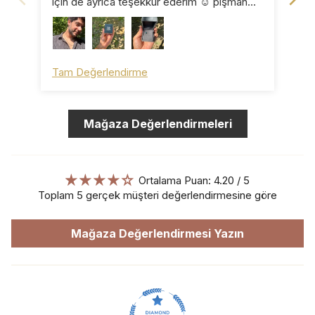
için de ayrıca teşekkür ederim ☺️ pişman
olmazsınız ☺️
Tam Değerlendirme
Ta
Mağaza Değerlendirmeleri
Ortalama Puan: 4.20 / 5
Toplam 5 gerçek müşteri değerlendirmesine göre
Mağaza Değerlendirmesi Yazın