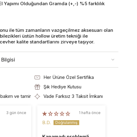
 El Yapımı Olduğundan Gramda (+,-) %5 farklılık
yonu ile tüm zamanların vazgeçilmez aksesuarı olan
bilezikleri üstün hollow üretim tekniği ile
ücevher kalite standartlarını zirveye taşıyor.
Bilgisi
Her Ürüne Özel Sertifika
Şık Hediye Kutusu
bakım ve tamir
Vade Farksız 3 Taksit İmkanı
3 gün önce
1 hafta önce
B.D.
T.
Kapamadı problemli
Vizyon =