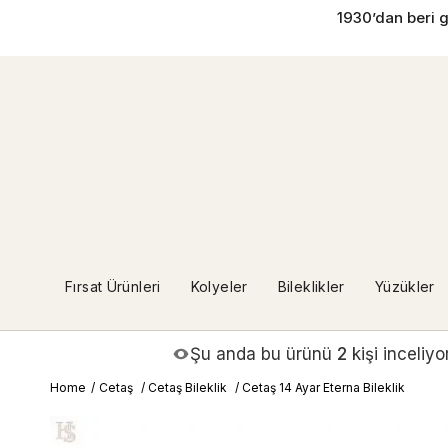
İçeriğe
1930’dan beri g
geç
Fırsat Ürünleri
Kolyeler
Bileklikler
Yüzükler
Şu anda bu ürünü
2
kişi inceliyo
Home
/
Cetaş
/
Cetaş Bileklik
/
Cetaş 14 Ayar Eterna Bileklik