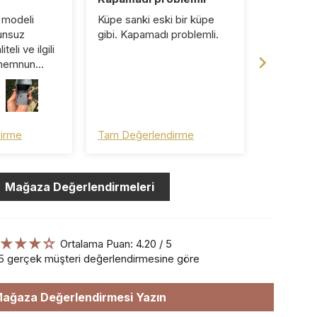
 modeli
Küpe sanki eski bir küpe
Selen han
unsuz
gibi. Kapamadı problemli.
harika bi 
teli ve ilgili
🙏🏻🙏🏻
 memnun
şveriş oldu.
ayrıca
m ☺️ pişman
irme
Tam Değerlendirme
Tam Değe
Mağaza Değerlendirmeleri
Ortalama Puan: 4.20 / 5
5 gerçek müşteri değerlendirmesine göre
ağaza Değerlendirmesi Yazın