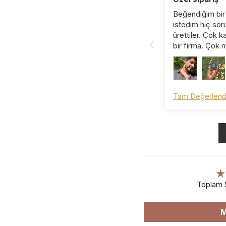
Beğendiğim bir
istedim hiç sor
ürettiler. Çok kali
bir firma. Çok
kaldığım bir alı
Hediye için de 
teşekkür ederi
olmazsınız ☺️
Tam Değerlend
Toplam 
M