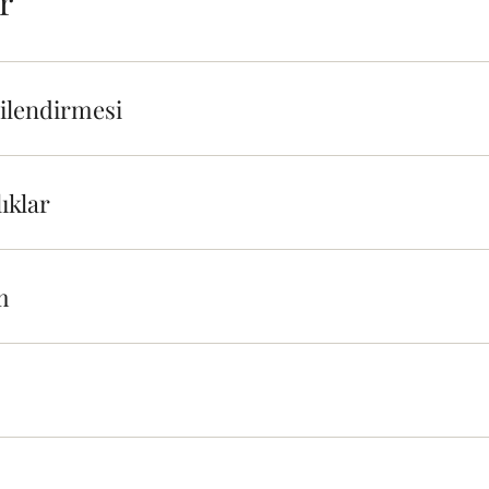
r
gilendirmesi
ıklar
m