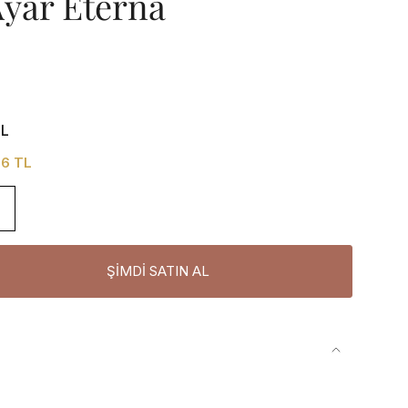
Ayar Eterna
TL
06 TL
ŞIMDI SATIN AL