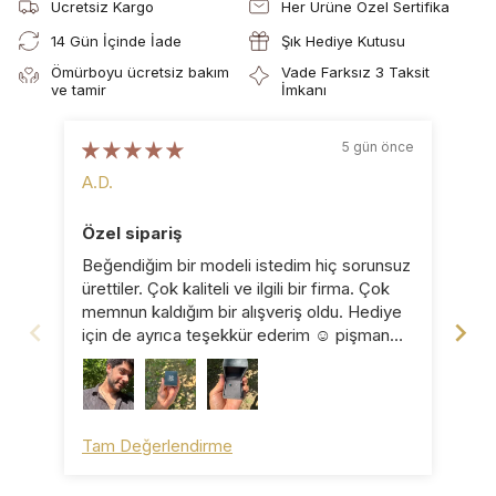
Ücretsiz Kargo
Her Ürüne Özel Sertifika
14 Gün İçinde İade
Şık Hediye Kutusu
Ömürboyu ücretsiz bakım
Vade Farksız 3 Taksit
ve tamir
İmkanı
5 gün önce
A.D.
B.D
Özel sipariş
Ka
Beğendiğim bir modeli istedim hiç sorunsuz
Küp
ürettiler. Çok kaliteli ve ilgili bir firma. Çok
pro
memnun kaldığım bir alışveriş oldu. Hediye
için de ayrıca teşekkür ederim ☺️ pişman
olmazsınız ☺️
Tam Değerlendirme
Ta