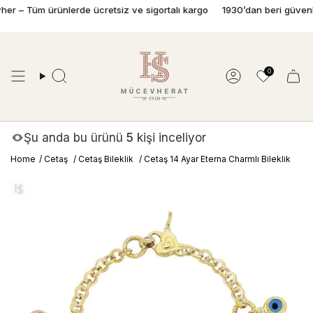
İçeriğe
 – Tüm ürünlerde ücretsiz ve sigortalı kargo
1930’dan beri güvenle p
geç
0
Ara
Hesap
Şu anda bu ürünü
5
kişi inceliyor
Home
/
Cetaş
/
Cetaş Bileklik
/
Cetaş 14 Ayar Eterna Charmlı Bileklik