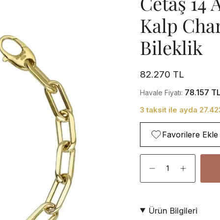
Cetaş 14 
Kalp Char
Bileklik
82.270 TL
78.157 T
Havale Fiyatı:
3 taksit ile ayda 27.4
Favorilere Ekle
Adet
Ürün Bilgileri