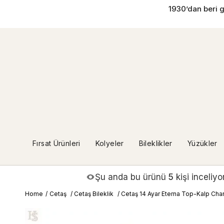
İçeriğe
1930’dan beri g
geç
Fırsat Ürünleri
Kolyeler
Bileklikler
Yüzükler
Şu anda bu ürünü
5
kişi inceliyo
Home
/
Cetaş
/
Cetaş Bileklik
/
Cetaş 14 Ayar Eterna Top-Kalp Charm