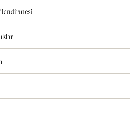
gilendirmesi
ıklar
m