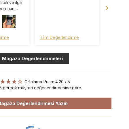
teli ve ilgili
🙏🏻🙏🏻
 memnun
şveriş oldu.
ayrıca
m ☺️ pişman
irme
Tam Değerlendirme
Tam Değe
Mağaza Değerlendirmeleri
Ortalama Puan: 4.20 / 5
5 gerçek müşteri değerlendirmesine göre
ağaza Değerlendirmesi Yazın