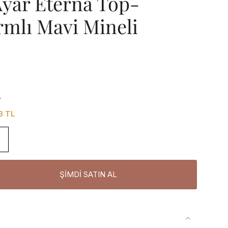
Ayar Eterna Top-
mlı Mavi Mineli
L
23 TL
ŞIMDI SATIN AL