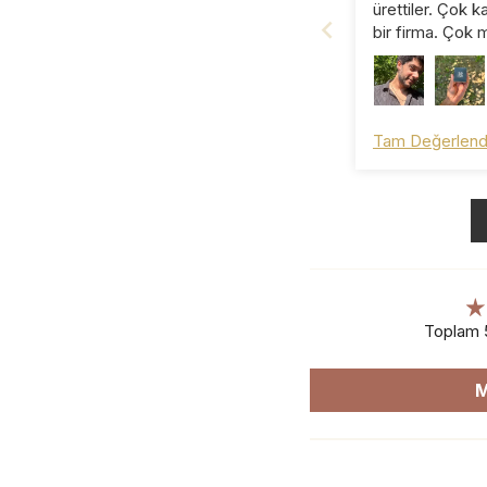
ürettiler. Çok kali
bir firma. Çok
kaldığım bir alı
Hediye için de 
teşekkür ederi
olmazsınız ☺️
Tam Değerlend
Toplam 
M