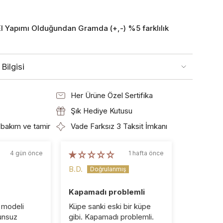
El Yapımı Olduğundan Gramda (+,-) %5 farklılık
Bilgisi
Her Ürüne Özel Sertifika
Şık Hediye Kutusu
bakım ve tamir
Vade Farksız 3 Taksit İmkanı
4 gün önce
1 hafta önce
B.D.
T.
Kapamadı problemli
Vizyon =
 modeli
Küpe sanki eski bir küpe
Selen han
unsuz
gibi. Kapamadı problemli.
harika bi 