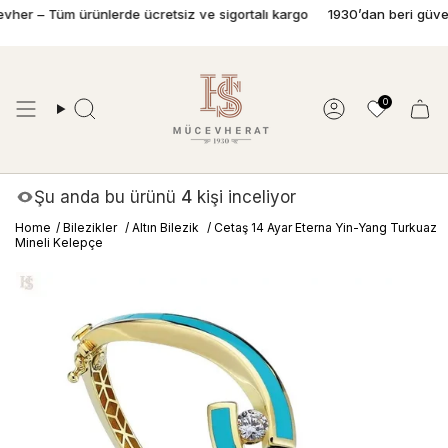
İçeriğe
r – Tüm ürünlerde ücretsiz ve sigortalı kargo
1930’dan beri güvenle 
geç
0
Ara
Hesap
Şu anda bu ürünü
4
kişi inceliyor
Home
/
Bilezikler
/
Altın Bilezik
/
Cetaş 14 Ayar Eterna Yin-Yang Turkuaz
Mineli Kelepçe