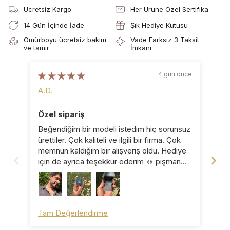
Ücretsiz Kargo
Her Ürüne Özel Sertifika
14 Gün İçinde İade
Şık Hediye Kutusu
Ömürboyu ücretsiz bakım
Vade Farksız 3 Taksit
ve tamir
İmkanı
4 gün önce
A.D.
B.D
Özel sipariş
Ka
Beğendiğim bir modeli istedim hiç sorunsuz
Küp
ürettiler. Çok kaliteli ve ilgili bir firma. Çok
pro
memnun kaldığım bir alışveriş oldu. Hediye
için de ayrıca teşekkür ederim ☺️ pişman
olmazsınız ☺️
Tam Değerlendirme
Ta