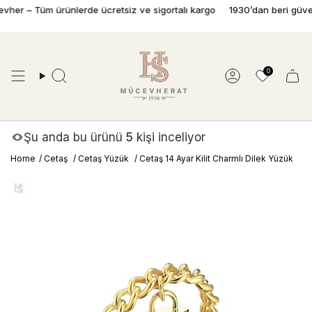
İçeriğe
r – Tüm ürünlerde ücretsiz ve sigortalı kargo
1930’dan beri güvenle 
geç
0
Ara
Hesap
Şu anda bu ürünü
5
kişi inceliyor
Home
/
Cetaş
/
Cetaş Yüzük
/
Cetaş 14 Ayar Kilit Charmlı Dilek Yüzük