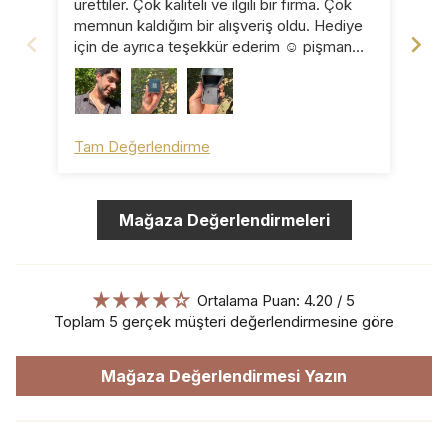
ürettiler. Çok kaliteli ve ilgili bir firma. Çok
pro
memnun kaldığım bir alışveriş oldu. Hediye
için de ayrıca teşekkür ederim ☺️ pişman
olmazsınız ☺️
Tam Değerlendirme
Ta
Mağaza Değerlendirmeleri
Ortalama Puan: 4.20 / 5
Toplam 5 gerçek müşteri değerlendirmesine göre
Mağaza Değerlendirmesi Yazın