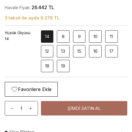
26.442 TL
Havale Fiyatı:
3 taksit ile ayda 9.278 TL
Yüzük Ölçüsü
14
8
9
10
11
14
12
13
15
16
17
18
19
Favorilere Ekle
Adet
ŞIMDI SATIN AL