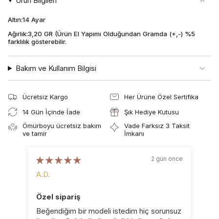
Ürün Bilgileri
Altın:14 Ayar
Ağırlık:3,20 GR (Ürün El Yapımı Olduğundan Gramda (+,-) %5
farklılık gösterebilir.
Bakım ve Kullanım Bilgisi
Ücretsiz Kargo
Her Ürüne Özel Sertifika
14 Gün İçinde İade
Şık Hediye Kutusu
Ömürboyu ücretsiz bakım
Vade Farksız 3 Taksit
ve tamir
İmkanı
2 gün önce
A.D.
B.D
Özel sipariş
Ka
Beğendiğim bir modeli istedim hiç sorunsuz
Küp