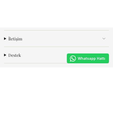
İletişim
Destek
Whatsapp Hattı
Kurumsal
Abone Ol
KVKK Aydınlatma Metni
’ni okudum, kampanya ve bilgilendirme
amaçlı ileti almayı onaylıyorum.