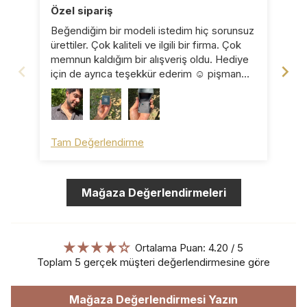
Özel sipariş
Ka
Beğendiğim bir modeli istedim hiç sorunsuz
Küp
ürettiler. Çok kaliteli ve ilgili bir firma. Çok
pro
memnun kaldığım bir alışveriş oldu. Hediye
için de ayrıca teşekkür ederim ☺️ pişman
olmazsınız ☺️
Tam Değerlendirme
Ta
Mağaza Değerlendirmeleri
Ortalama Puan: 4.20 / 5
Toplam 5 gerçek müşteri değerlendirmesine göre
Mağaza Değerlendirmesi Yazın