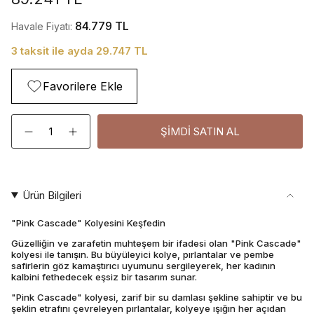
84.779 TL
Havale Fiyatı:
3 taksit ile ayda 29.747 TL
Favorilere Ekle
Adet
ŞIMDI SATIN AL
Ürün Bilgileri
"Pink Cascade" Kolyesini Keşfedin
Güzelliğin ve zarafetin muhteşem bir ifadesi olan "Pink Cascade"
kolyesi ile tanışın. Bu büyüleyici kolye, pırlantalar ve pembe
safirlerin göz kamaştırıcı uyumunu sergileyerek, her kadının
kalbini fethedecek eşsiz bir tasarım sunar.
"Pink Cascade" kolyesi, zarif bir su damlası şekline sahiptir ve bu
şeklin etrafını çevreleyen pırlantalar, kolyeye ışığın her açıdan