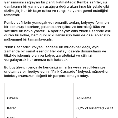
yansımasını sağlayan bir parıltı katmaktadır. Pembe safirler, su
damlasının bir yanından aşağıya doğru akan ince bir şelale gibi
dizilmiştir, her bir taşın ışıltısı ve rengi, kolyenin genel estetiğini
tamamlar.
Pembe safirlerin yumuşak ve romantik tonları, kolyeye feminen
bir dokunuş katarken, pırlantaların ışıltısı ve berraklığı lüks ve
sofistike bir hava yaratır. 14 ayar beyaz altın zincir üzerinde asılı
duran bu kolye, hem günlük kullanım için hem de özel anlar için
mükemmel bir tamamlayıcıdır.
"Pink Cascade" kolyesi, sadece bir mücevher değil, aynı
zamanda bir sanat eseridir. Her detayı özenle düşünülmüş ve
titizlikle işlenmiş olan bu kolye, zarafetinizi ve stilinizi
vurgulayarak her anınıza ışıltı katacak.
Bu büyüleyici parça ile kendinizi şımartın veya sevdiklerinize
unutulmaz bir hediye verin. "Pink Cascade" kolyesi, mücevher
koleksiyonunuzun değerli bir parçası olmaya aday.
Özellik
Açıklama
Karat
0,25 ct Pırlanta,1.79 ct 
Renk
F