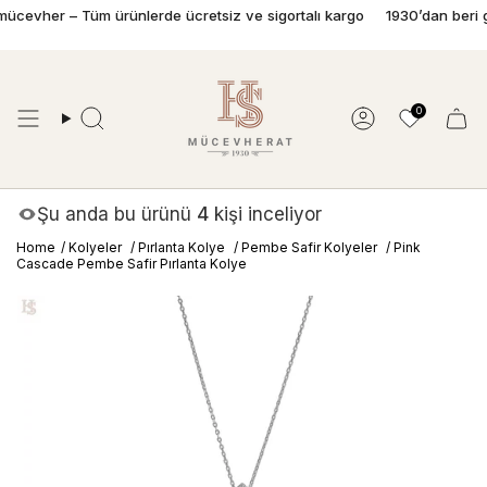
İçeriğe
evher – Tüm ürünlerde ücretsiz ve sigortalı kargo
1930’dan beri güven
geç
0
Ara
Hesap
Şu anda bu ürünü
4
kişi inceliyor
Home
/
Kolyeler
/
Pırlanta Kolye
/
Pembe Safir Kolyeler
/
Pink
Cascade Pembe Safir Pırlanta Kolye